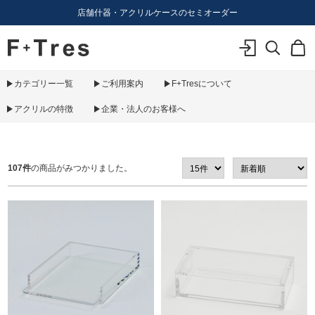
店舗什器・アクリルケースのセミオーダー
F+Tres｜エフ プラス トレス｜material figure experience
ログイン
検索
カ
カテゴリー一覧
ご利用案内
F+Tresについて
アクリルの特徴
企業・法人のお客様へ
107件
の商品がみつかりました。