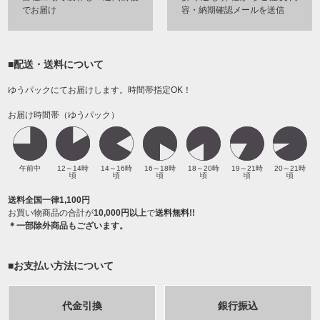
でお届け
容・納期確認メールを送信
■配送・送料について
ゆうパックにてお届けします。時間帯指定OK！
お届け時間帯（ゆうパック）
午前中
12～14時
14～16時
16～18時
18～20時
19～21時
20～21時
頃
頃
頃
頃
頃
頃
送料全国一律1,100円
お買い物商品の合計が
10,000円以上
で
送料無料!!
＊一部除外商品もございます。
■お支払い方法について
代金引換
銀行振込