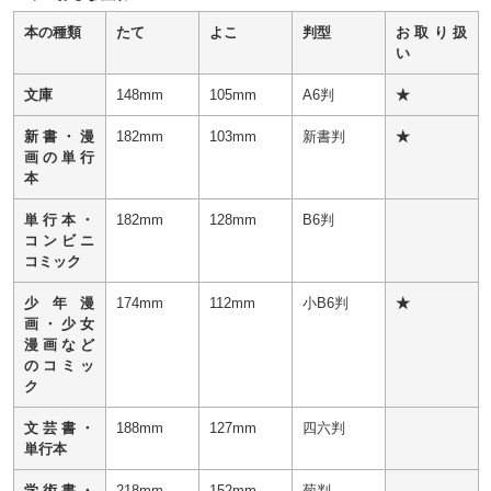
本の種類
たて
よこ
判型
お取り扱
い
文庫
148mm
105mm
A6判
★
新書・漫
182mm
103mm
新書判
★
画の単行
本
単行本・
182mm
128mm
B6判
コンビニ
コミック
少年漫
174mm
112mm
小B6判
★
画・少女
漫画など
のコミッ
ク
文芸書・
188mm
127mm
四六判
単行本
学術書・
218mm
152mm
菊判