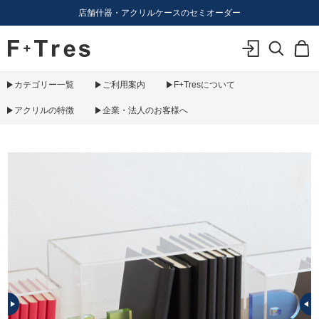
店舗什器・アクリルケースのセミオーダー
F+Tres｜エフ プラス トレス｜material figure experience
ログイン
検索
カ
カテゴリー一覧
ご利用案内
F+Tresについて
アクリルの特徴
企業・法人のお客様へ
PREV