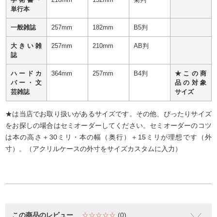
単行本
一般雑誌
257mm
182mm
B5判
大きい雑
257mm
210mm
AB判
誌
ハードカ
364mm
257mm
B4判
★この商
バー・文
品の対象
芸雑誌
サイズ
★は当店でお取り扱いがあるサイズです。その他、ぴったりサイズ
をお探しの場合はセミオーダーしてください。セミオーダーのコツ
は本の高さ＋30ミリ・本の幅（奥行）＋15ミリが理想です（外
寸）。（アクリルケースの外寸をサイズカスタムに入力）
この商品のレビュー
☆☆☆☆☆
(0)