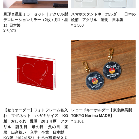
月形＆星形ミラーセット｜アクリル製
スマホスタンドキーホルダー 日本の
デコレーションミラー（2枚：月1・星
絵柄 アクリル 透明 日本製
1）日本製
¥ 1,500
¥ 5,973
【セミオーダー】フォトフレーム名入
レコードキーホルダー【東京練馬製
れ マグネット ハガキサイズ KG
TOKYO Nerima MADE】
版 おしゃれ 透明 20ミリ厚 アク
¥ 3,101
リル 誕生日 母の日 父の日 還
暦 出産祝い 入学 卒業 日本製
KG版（102×152）までの写真が入り