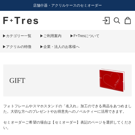
店舗什器・アクリルケースのセミオーダー
F+Tres｜エフ プラス トレス｜material figure experience
ログイン
検索
カ
カテゴリー一覧
ご利用案内
F+Tresについて
アクリルの特徴
企業・法人のお客様へ
GIFT
フォトフレームやスマホスタンドの「名入れ」加工のできる商品をあつめまし
た。大切な方へのプレゼントやお得意先へのノベルティーに活用できます。
セミオーダーご希望の場合は【セミオーダー】表記のページを選択してくださ
い。