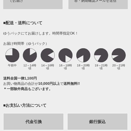
でお届け
容・納期確認メールを送信
■配送・送料について
ゆうパックにてお届けします。時間帯指定OK！
お届け時間帯（ゆうパック）
午前中
12～14時
14～16時
16～18時
18～20時
19～21時
20～21時
頃
頃
頃
頃
頃
頃
送料全国一律1,100円
お買い物商品の合計が
10,000円以上
で
送料無料!!
＊一部除外商品もございます。
■お支払い方法について
代金引換
銀行振込