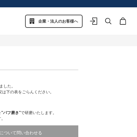
企業・法人のお客様へ
ログイン
検索
カート
ました。
安は下の表をごらんください。
を
"バフ磨き"
で研磨いたします。
す。
について問い合わせる