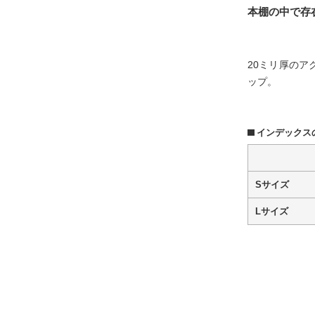
本棚の中で存
20ミリ厚のア
ップ。
インデックス
Sサイズ
Lサイズ