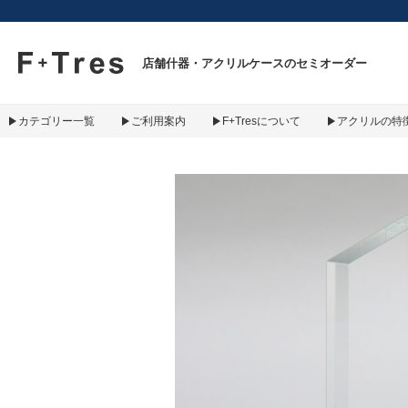
F+Tres｜エフ プラス トレス｜material figure experience
店舗什器・アクリルケースのセミオーダー
カテゴリー一覧
ご利用案内
F+Tresについて
アクリルの特