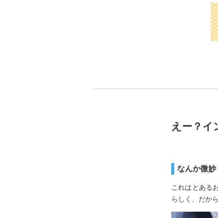
えー？イ
なんか微妙
これはとある
らしく、だか