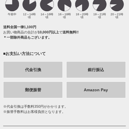
午前中
12～14時
14～16時
16～18時
18～20時
19～21時
20～21時
頃
頃
頃
頃
頃
頃
送料全国一律1,100円
お買い物商品の合計が
10,000円以上
で
送料無料!!
＊一部除外商品もございます。
■お支払い方法について
代金引換
銀行振込
郵便振替
Amazon Pay
代金引換は手数料350円がかかります。
振替手数料はお客様負担となります。