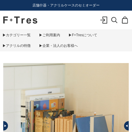
店舗什器・アクリルケースのセミオーダー
F+Tres｜エフ プラス トレス｜material figure experience
ログイン
検索
カ
カテゴリー一覧
ご利用案内
F+Tresについて
アクリルの特徴
企業・法人のお客様へ
PREV