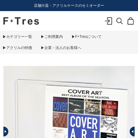
店舗什器・アクリルケースのセミオーダー
F+Tres｜エフ プラス トレス｜material figure experience
ログイン
検索
カ
カテゴリー一覧
ご利用案内
F+Tresについて
アクリルの特徴
企業・法人のお客様へ
PREV