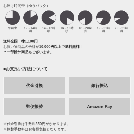
お届け時間帯（ゆうパック）
午前中
12～14時
14～16時
16～18時
18～20時
19～21時
20～21時
頃
頃
頃
頃
頃
頃
送料全国一律1,100円
お買い物商品の合計が
10,000円以上
で
送料無料!!
＊一部除外商品もございます。
■お支払い方法について
代金引換
銀行振込
郵便振替
Amazon Pay
代金引換は手数料350円がかかります。
振替手数料はお客様負担となります。