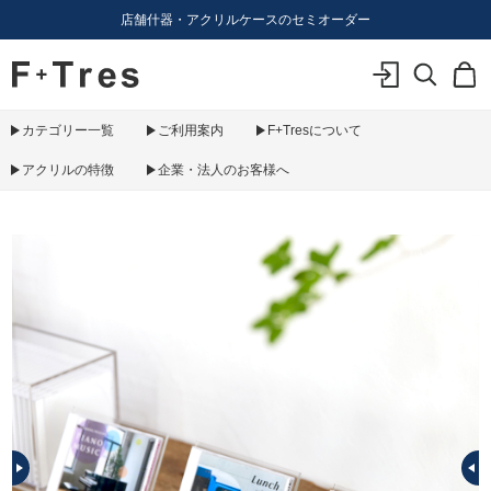
店舗什器・アクリルケースのセミオーダー
F+Tres｜エフ プラス トレス｜material figure experience
ログイン
検索
カ
カテゴリー一覧
ご利用案内
F+Tresについて
アクリルの特徴
企業・法人のお客様へ
PREV