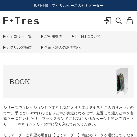
店舗什器・アクリルケースのセミオーダー
F+Tres｜エフ プラス トレス｜material figure experience
ログイン
検索
カ
カテゴリー一覧
ご利用案内
F+Tresについて
アクリルの特徴
企業・法人のお客様へ
BOOK
シリーズでコレクションした本やお気に入りの本は見えるところ飾りたいもの
です。手にとりやすければもっと本が身近になるはず。厳選して選んだ本を書
籍ケースにいれたり、ブックスタンドにお気に入りのページを開いて飾った
り‥‥‥本をインテリアの中に取り入れてみてください。
セミオーダーご希望の場合は【セミオーダー】表記のページを選択してくださ