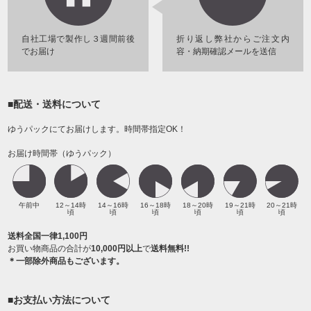
自社工場で製作し３週間前後
折り返し弊社からご注文内
でお届け
容・納期確認メールを送信
■配送・送料について
ゆうパックにてお届けします。時間帯指定OK！
お届け時間帯（ゆうパック）
午前中
12～14時
14～16時
16～18時
18～20時
19～21時
20～21時
頃
頃
頃
頃
頃
頃
送料全国一律1,100円
お買い物商品の合計が
10,000円以上
で
送料無料!!
＊一部除外商品もございます。
■お支払い方法について