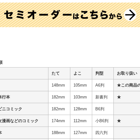
類
たて
よこ
判型
お取り扱い
148mm
105mm
A6判
★この商品
単行本
182mm
103mm
新書判
★
ビニコミック
182mm
128mm
B6判
女漫画などのコミック
174mm
112mm
小B6判
★
本
188mm
127mm
四六判