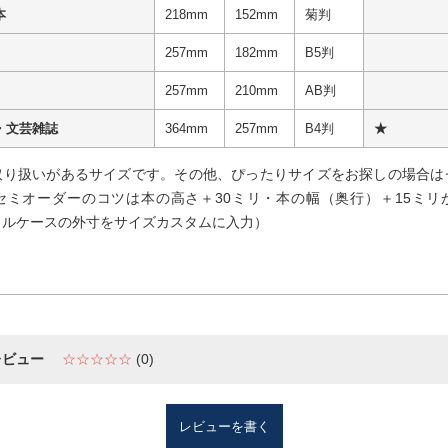
本
218mm
152mm
菊判
257mm
182mm
B5判
257mm
210mm
AB判
・文芸雑誌
364mm
257mm
B4判
★
取り扱いがあるサイズです。その他、ぴったりサイズをお探しの場合は
セミオーダーのコツは本の高さ＋30ミリ・本の幅（奥行）＋15ミリ
リルケースの外寸をサイズカスタムに入力）
レビュー
☆☆☆☆☆
(0)
レビューを書く