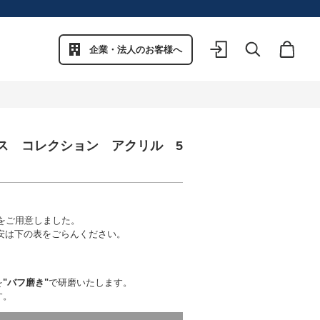
企業・法人のお客様へ
ログイン
検索
カート
ス コレクション アクリル 5
ズをご用意しました。
安は下の表をごらんください。
を
"バフ磨き"
で研磨いたします。
す。