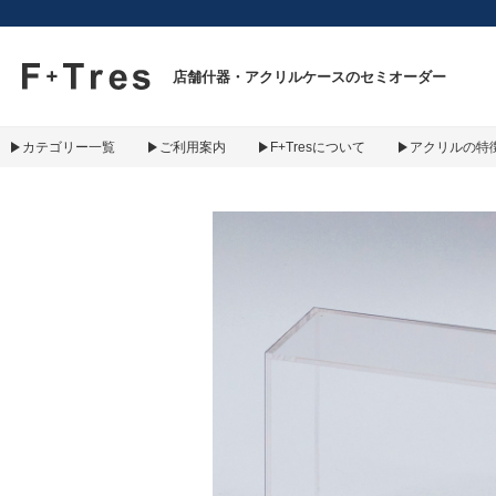
F+Tres｜エフ プラス トレス｜material figure experience
店舗什器・アクリルケースのセミオーダー
カテゴリー一覧
ご利用案内
F+Tresについて
アクリルの特