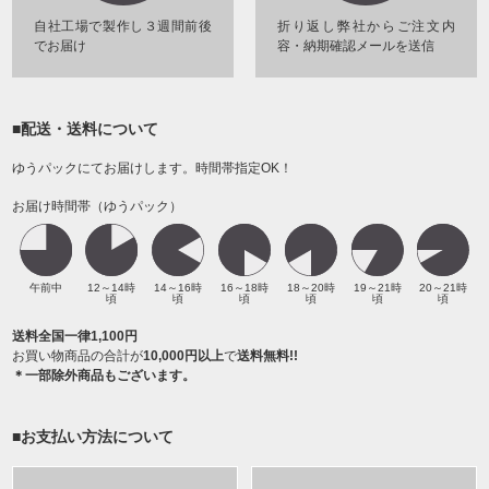
自社工場で製作し３週間前後
折り返し弊社からご注文内
でお届け
容・納期確認メールを送信
■配送・送料について
ゆうパックにてお届けします。時間帯指定OK！
お届け時間帯（ゆうパック）
午前中
12～14時
14～16時
16～18時
18～20時
19～21時
20～21時
頃
頃
頃
頃
頃
頃
送料全国一律1,100円
お買い物商品の合計が
10,000円以上
で
送料無料!!
＊一部除外商品もございます。
■お支払い方法について