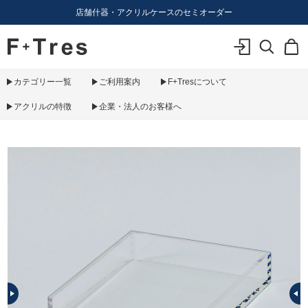
店舗什器・アクリルケースのセミオーダー
F+Tres｜エフ プラス トレス｜material figure experience
ログイン
検索
カ
カテゴリー一覧
ご利用案内
F+Tresについて
アクリルの特徴
企業・法人のお客様へ
PREV