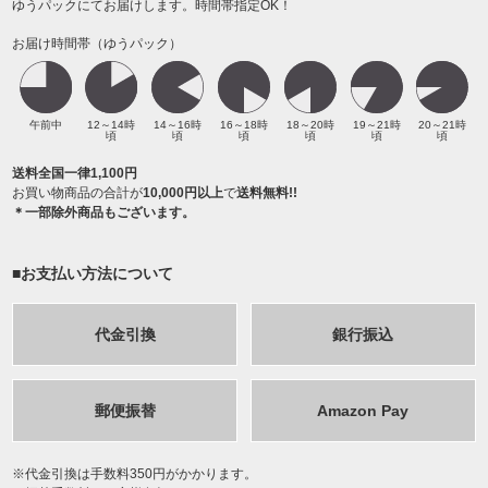
ゆうパックにてお届けします。時間帯指定OK！
お届け時間帯（ゆうパック）
午前中
12～14時
14～16時
16～18時
18～20時
19～21時
20～21時
頃
頃
頃
頃
頃
頃
送料全国一律1,100円
お買い物商品の合計が
10,000円以上
で
送料無料!!
＊一部除外商品もございます。
■お支払い方法について
代金引換
銀行振込
郵便振替
Amazon Pay
代金引換は手数料350円がかかります。