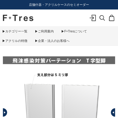
店舗什器・アクリルケースのセミオーダー
F+Tres｜エフ プラス トレス｜material figure experience
ログイン
検索
カ
カテゴリー一覧
ご利用案内
F+Tresについて
アクリルの特徴
企業・法人のお客様へ
PREV