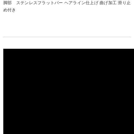
脚部 ステンレスフラットバー ヘアライン仕上げ 曲げ加工 滑り止
め付き