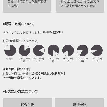
自社工場で製作し３週間前後
折り返し弊社からご注文内
でお届け
容・納期確認メールを送信
■配送・送料について
ゆうパックにてお届けします。時間帯指定OK！
お届け時間帯（ゆうパック）
午前中
12～14時
14～16時
16～18時
18～20時
19～21時
20～21時
頃
頃
頃
頃
頃
頃
送料全国一律1,100円
お買い物商品の合計が
10,000円以上
で
送料無料!!
＊一部除外商品もございます。
■お支払い方法について
代金引換
銀行振込