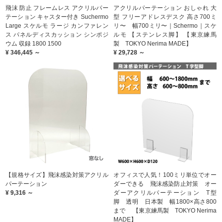
飛沫 防止 フレームレス アクリルパー
アクリルパーテーション おしゃれ 大
テーション キャスター付き Suchermo
型 フリーアドレスデスク 高さ700ミ
Large スケルモ ラージ カンファレン
リ〜 幅700ミリ〜｜Schermo｜スケ
ス パネルディスカッション シンポジ
ルモ 【ステンレス脚】 【東京練馬
ウム 収録 1800 1500
製 TOKYO Nerima MADE】
¥ 346,445 ～
¥ 29,728 ～
【規格サイズ】飛沫感染対策アクリル
オフィスで人気！100ミリ単位でオー
パーテーション
ダーできる 飛沫感染防止対策 オー
¥ 9,316 ～
ダーアクリルパーテーション T型
脚 透明 日本製 幅1800×高さ800
まで 【東京練馬製 TOKYO Nerima
MADE】