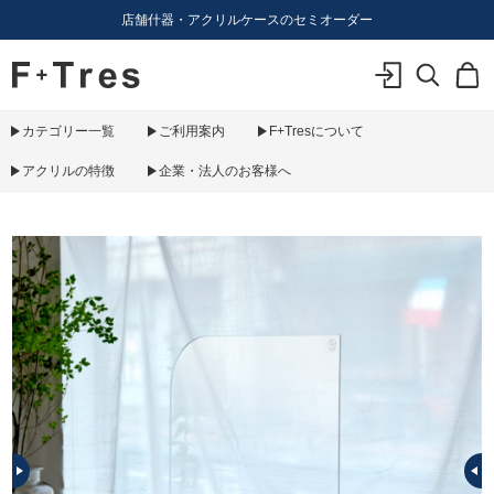
店舗什器・アクリルケースのセミオーダー
F+Tres｜エフ プラス トレス｜material figure experience
ログイン
検索
カ
カテゴリー一覧
ご利用案内
F+Tresについて
アクリルの特徴
企業・法人のお客様へ
PREV