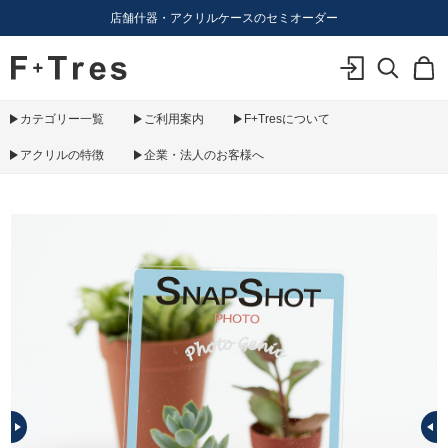
店舗什器・アクリルケースのセミオーダー
F+Tres｜エフ プラス トレス｜material figure experience
ログイン
検索
カ
カテゴリー一覧
ご利用案内
F+Tresについて
アクリルの特徴
企業・法人のお客様へ
PREV