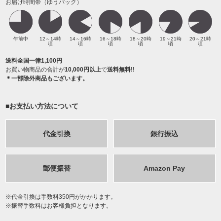
お届け時間帯（ゆうパック）
午前中
12～14時
14～16時
16～18時
18～20時
19～21時
20～21時
頃
頃
頃
頃
頃
頃
送料全国一律1,100円
お買い物商品の合計が
10,000円以上
で
送料無料!!
＊一部除外商品もございます。
■お支払い方法について
代金引換
銀行振込
郵便振替
Amazon Pay
代金引換は手数料350円がかかります。
振替手数料はお客様負担となります。