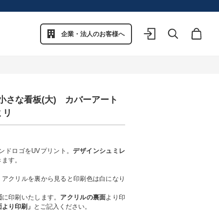
企業・法人のお客様へ
ログイン
検索
カート
小さな看板(大) カバーアート
ミリ
ンドロゴをUVプリント。
デザインシュミレ
きます。
、アクリルを裏から見ると印刷色は白になり
面
に印刷いたします。
アクリルの裏面
より印
面より印刷」
とご記入ください。