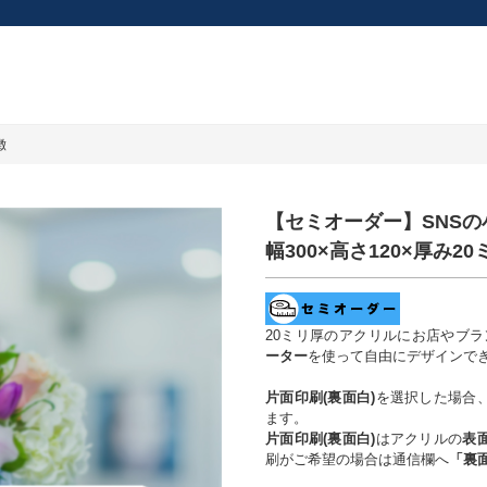
徴
【セミオーダー】SNSの
幅300×高さ120×厚み20
20ミリ厚のアクリルにお店やブラ
ーター
を使って自由にデザインで
片面印刷(裏面白)
を選択した場合
ます。
片面印刷(裏面白)
はアクリルの
表
刷がご希望の場合は通信欄へ
「裏