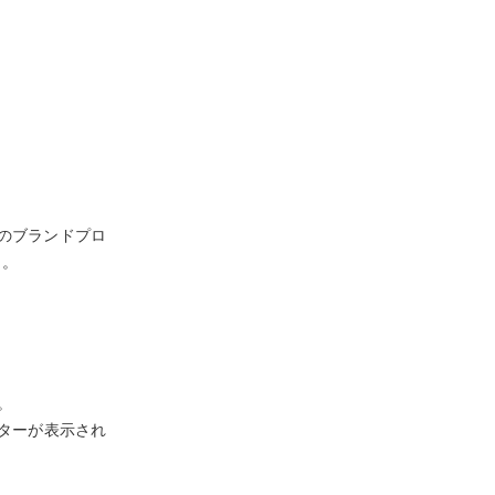
でのブランドプロ
う。
。
ターが表示され