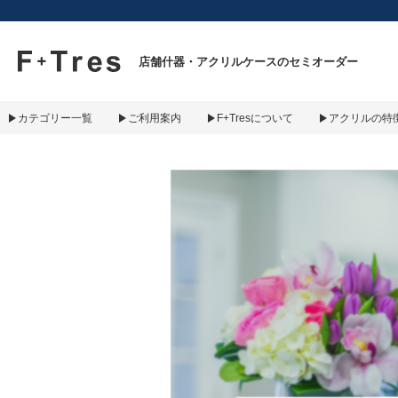
F+Tres｜エフ プラス トレス｜material figure experience
店舗什器・アクリルケースのセミオーダー
カテゴリー一覧
ご利用案内
F+Tresについて
アクリルの特