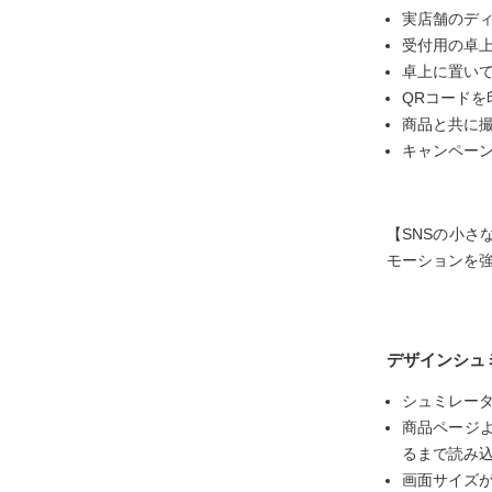
実店舗のデ
受付用の卓
卓上に置いて
QRコード
商品と共に
キャンペー
【SNSの小さ
モーションを
デザインシュ
シュミレータ
商品ページ
るまで読み
画面サイズが