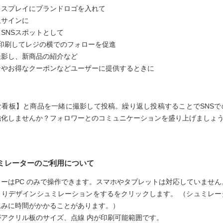
ィスプレイにブランドロゴを入れて
上サインに
SNSスポットとして
を印刷してレジの横でのフォローを促進
撮影し、新商品の紹介など
ンやお得なクーポンなどユーザーに提供するときに
な看板】と商品を一緒に撮影して投稿。繰り返し投稿することでSNS
強化しませんか？フォロワーとのコミュニケーションを盛り上げましょ
ミレーターのご利用について
ーはPC のみで操作できます。スマホやタブレットは対応していません
よりデザインシュミレーションをするをクリックします。 （シュミレー
込みに時間がかかることがあります。）
アクリル板のサイズ、点線 内が印刷可能範囲です。