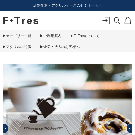
店舗什器・アクリルケースのセミオーダー
F+Tres｜エフ プラス トレス｜material figure experience
ログイン
検索
カ
カテゴリー一覧
ご利用案内
F+Tresについて
アクリルの特徴
企業・法人のお客様へ
PREV