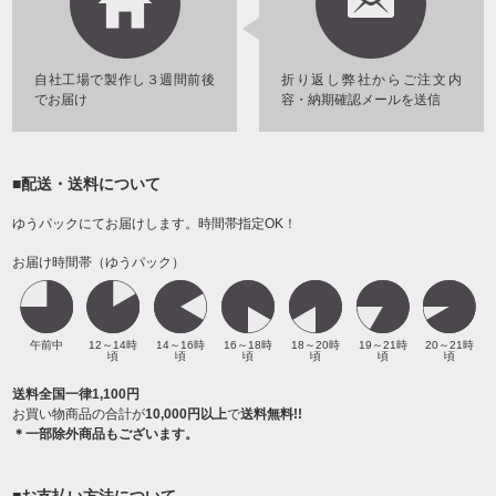
自社工場で製作し３週間前後
折り返し弊社からご注文内
でお届け
容・納期確認メールを送信
■配送・送料について
ゆうパックにてお届けします。時間帯指定OK！
お届け時間帯（ゆうパック）
午前中
12～14時
14～16時
16～18時
18～20時
19～21時
20～21時
頃
頃
頃
頃
頃
頃
送料全国一律1,100円
お買い物商品の合計が
10,000円以上
で
送料無料!!
＊一部除外商品もございます。
■お支払い方法について