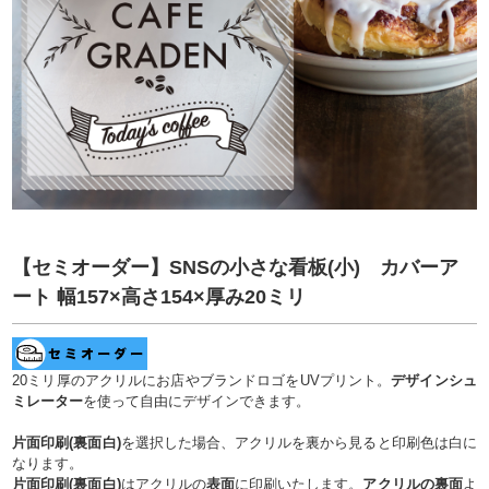
【セミオーダー】SNSの小さな看板(小) カバーア
ート 幅157×高さ154×厚み20ミリ
20ミリ厚のアクリルにお店やブランドロゴをUVプリント。
デザインシュ
ミレーター
を使って自由にデザインできます。
片面印刷(裏面白)
を選択した場合、アクリルを裏から見ると印刷色は白に
なります。
片面印刷(裏面白)
はアクリルの
表面
に印刷いたします。
アクリルの裏面
よ