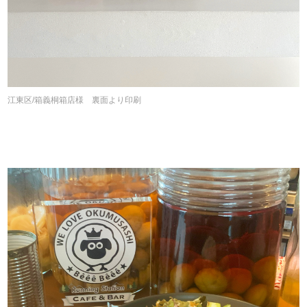
江東区/箱義桐箱店様 裏面より印刷