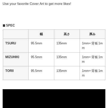
Use your favorite Cover Art to get more likes!
SPEC
幅
高さ
厚み
TSURU
95.5mm
135mm
1mm+背板1m
m
MIZUHIKI
95.5mm
135mm
1mm+背板1m
m
TORII
95.5mm
135mm
1mm+背板1m
m