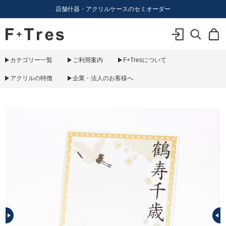
店舗什器・アクリルケースのセミオーダー
F+Tres｜エフ プラス トレス｜material figure experience
ログイン
検索
カ
カテゴリー一覧
ご利用案内
F+Tresについて
アクリルの特徴
企業・法人のお客様へ
PREV