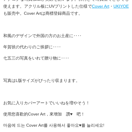
使えます。アクリル板にUVプリントした仕様で
Cover Art
・
UKIYOE
も販売中。Cover Artは商標登録商品です。
和風のデザインで外国の方のお土産に‥‥
年賀状の代わりのご挨拶に‥‥
七五三の写真をいれて贈り物に‥‥
写真はL版サイズがぴったり収まります。
お気に入りカバーアートでいいねを増やそう！
使用您喜歡的Cover Art，來增加 讚♥ 吧！
마음에 드는 Cover Art를 사용해서 좋아요♥를 늘리세요!