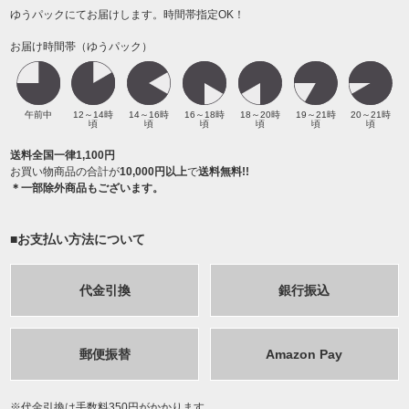
ゆうパックにてお届けします。時間帯指定OK！
お届け時間帯（ゆうパック）
午前中
12～14時
14～16時
16～18時
18～20時
19～21時
20～21時
頃
頃
頃
頃
頃
頃
送料全国一律1,100円
お買い物商品の合計が
10,000円以上
で
送料無料!!
＊一部除外商品もございます。
■お支払い方法について
代金引換
銀行振込
郵便振替
Amazon Pay
代金引換は手数料350円がかかります。