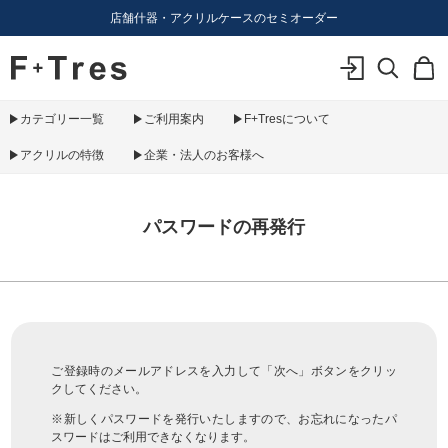
店舗什器・アクリルケースのセミオーダー
F+Tres｜エフ プラス トレス｜material figure experience
ログイン
検索
カ
カテゴリー一覧
ご利用案内
F+Tresについて
アクリルの特徴
企業・法人のお客様へ
パスワードの再発行
ご登録時のメールアドレスを入力して「次へ」ボタンをクリッ
クしてください。
※新しくパスワードを発行いたしますので、お忘れになったパ
スワードはご利用できなくなります。