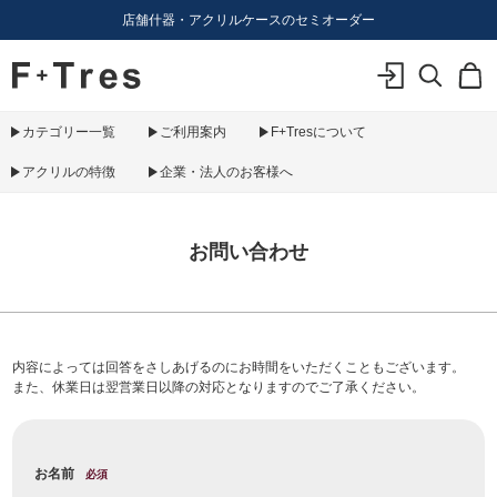
店舗什器・アクリルケースのセミオーダー
F+Tres｜エフ プラス トレス｜material figure experience
ログイン
検索
カ
カテゴリー一覧
ご利用案内
F+Tresについて
アクリルの特徴
企業・法人のお客様へ
お問い合わせ
内容によっては回答をさしあげるのにお時間をいただくこともございます。
また、休業日は翌営業日以降の対応となりますのでご了承ください。
お名前
必須