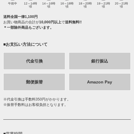
午前中
12～14時
14～16時
16～18時
18～20時
19～21時
20～21時
頃
頃
頃
頃
頃
頃
送料全国一律1,100円
お買い物商品の合計が
10,000円以上
で
送料無料!!
＊一部除外商品もございます。
■お支払い方法について
代金引換
銀行振込
郵便振替
Amazon Pay
代金引換は手数料350円がかかります。
振替手数料はお客様負担となります。
■営業時間