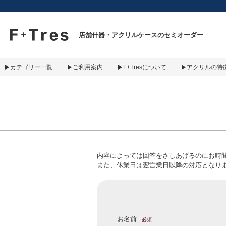
F+Tres｜エフ プラス トレス｜material figure experience
店舗什器・アクリルケースのセミオーダー
カテゴリー一覧
ご利用案内
F+Tresについて
アクリルの特
内容によっては回答をさしあげるのにお時
また、休業日は翌営業日以降の対応となり
お名前
必須