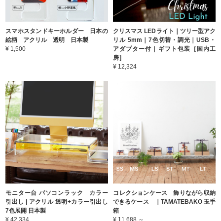
スマホスタンドキーホルダー 日本の
クリスマス LEDライト｜ツリー型アク
絵柄 アクリル 透明 日本製
リル 5mm｜7色切替・調光｜USB・
¥ 1,500
アダプター付｜ギフト包装［国内工
房］
¥ 12,324
モニター台 パソコンラック カラー
コレクションケース 飾りながら収納
引出し | アクリル 透明+カラー引出し
できるケース ｜TAMATEBAKO 玉手
7色展開 日本製
箱
¥ 42,334
¥ 11,688 ～