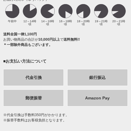
午前中
12～14時
14～16時
16～18時
18～20時
19～21時
20～21時
頃
頃
頃
頃
頃
頃
送料全国一律1,100円
お買い物商品の合計が
10,000円以上
で
送料無料!!
＊一部除外商品もございます。
■お支払い方法について
代金引換
銀行振込
郵便振替
Amazon Pay
代金引換は手数料350円がかかります。
振替手数料はお客様負担となります。