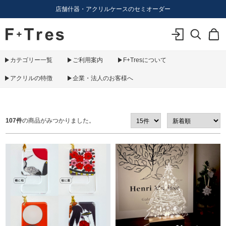
店舗什器・アクリルケースのセミオーダー
F+Tres｜エフ プラス トレス｜material figure experience
ログイン
検索
カ
カテゴリー一覧
ご利用案内
F+Tresについて
アクリルの特徴
企業・法人のお客様へ
107件
の商品がみつかりました。