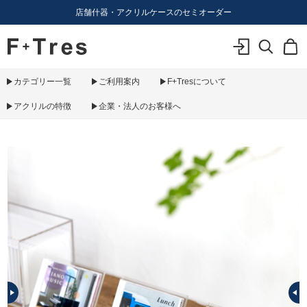
店舗什器・アクリルケースのセミオーダー
F+Tres｜エフ プラス トレス｜material figure experience
ログイン
検索
カ
カテゴリー一覧
ご利用案内
F+Tresについて
アクリルの特徴
企業・法人のお客様へ
PREV