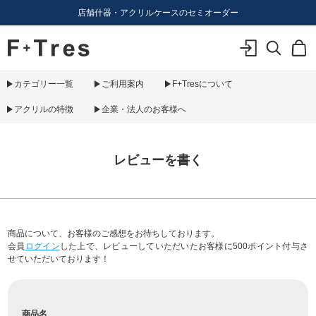
店舗什器・アクリルケースのセミオーダー
F+Tres｜エフ プラス トレス｜material figure experience
ログイン
検索
カ
カテゴリー一覧
ご利用案内
F+Tresについて
アクリルの特徴
企業・法人のお客様へ
レビューを書く
商品について、お客様のご感想をお待ちしております。
会員
ログイン
した上で、レビューしていただいたお客様に500ポイント付与さ
せていただいております！
商品名