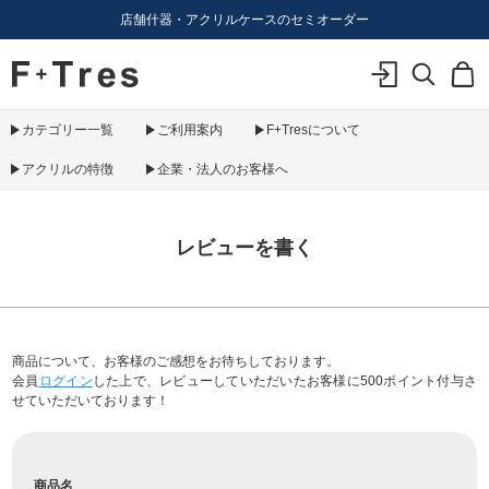
店舗什器・アクリルケースのセミオーダー
F+Tres｜エフ プラス トレス｜material figure experience
ログイン
検索
カ
カテゴリー一覧
ご利用案内
F+Tresについて
アクリルの特徴
企業・法人のお客様へ
レビューを書く
商品について、お客様のご感想をお待ちしております。
会員
ログイン
した上で、レビューしていただいたお客様に500ポイント付与さ
せていただいております！
商品名