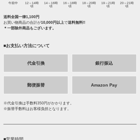
午前中
12～14時
14～16時
16～18時
18～20時
19～21時
20～21時
頃
頃
頃
頃
頃
頃
送料全国一律1,100円
お買い物商品の合計が
10,000円以上
で
送料無料!!
＊一部除外商品もございます。
■お支払い方法について
代金引換
銀行振込
郵便振替
Amazon Pay
代金引換は手数料350円がかかります。
振替手数料はお客様負担となります。
■営業時間